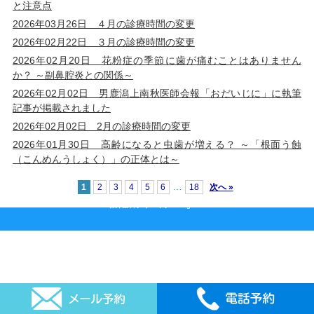
と注意点
2026年03月26日 ４月の診療時間の変更
2026年02月22日 ３月の診療時間の変更
2026年02月20日 花粉症の季節に歯が痛むことはありません
か？ ～副鼻腔炎との関係～
2026年02月02日 男鹿潟上南秋医師会報「おだいじに」に執筆
記事が掲載されました
2026年02月02日 2月の診療時間の変更
2026年01月30日 高齢になると虫歯が増える？ ～「根面う蝕
（こんめんうしょく）」の正体とは～
…
1
2
3
4
5
6
18
次へ »
2026 © 石井歯科クリニック All rights reserved.