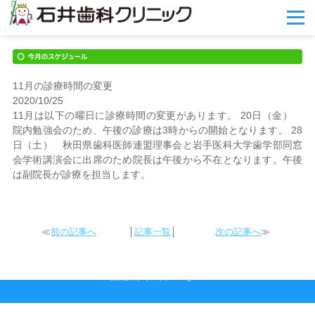
メ
ニ
ュ
ー
を
開
11月の診療時間の変更
く
2020/10/25
11月は以下の曜日に診療時間の変更があります。 20日（金）
院内勉強会のため、午後の診療は3時からの開始となります。 28
日（土） 秋田県歯科医師連盟理事会と岩手医科大学歯学部同窓
会学術講演会に出席のため院長は午後から不在となります。午後
は副院長が診療を担当します。
≪
前の記事へ
│
記事一覧
│
次の記事へ
≫
2026 © 石井歯科クリニック All rights reserved.