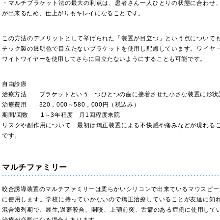
・マルチブラケット法の最大の利点は、患者さん一人ひとりの状態に合わせ
が出来るため、仕上がりもキレイになることです。
この方法のデメリットとして挙げられた「装置が目立つ」という点について
チック製の透明色で目立たないブラケットを使用し配慮しています。ワイヤ
ワイトワイヤーを使用してさらに目立たないようにすることも可能です。
自由診療
治療方法 ブラケットという一つひとつの歯に接着させた小さな装置に形状
治療費用 320，000～580，000円（税込み）
期間/回数 1～3年程度 月1回程度来院
リスクや副作用について 最初は矯正装置による不快感や痛みなどが現れる
です。
マルチファミリー
咬合誘導装置のマルチファミリーは柔らかいシリコンで出来ているマウスピー
に使用します。学校に持っていかないので矯正治療していることが友達に知
混合歯列期で、叢生,過蓋咬合、開咬、上顎前突、舌癖のある症例に使用して