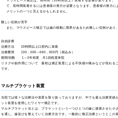
マウスピース矯正は、長時間（20時間以上）装着する必要があります。
て、長時間装着するには患者様の努力が必要となります。患者様の努力に
メリットの一つと言えるかもしれません。
難しい症例が苦手
また、マウスピース矯正では歯の移動に限界があるため難しい症例があり
自由診療
治療方法 20時間以上口腔内に装着
治療費用 100，000～680，000円（税込み）
期間/回数 1～3年程度 月1回程度来院
リスクや副作用について 最初は矯正装置による不快感や痛みなどが現れる
です。
マルチブラケット装置
当院では様々な治療法や装置を取り扱っておりますが、中でも最も治療実績
ット装置を使用したワイヤー矯正です。
マルチブラケット法とは、ブラケットという一つひとつの歯に接着させた小
を通し、歯並びを整えていく治療方法です。一般的に矯正治療というとこの