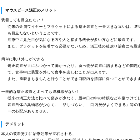
マウスピース矯正のメリット
装着しても目立たない！
従来の金属ワイヤーとブラケットによる矯正装置と一番大きな違いは、透
も目立たないということです。
治療中に見た目が気になる方や人と接する機会が多い方などに最適です。
また、ブラケットを装着する必要がないため、矯正後の後戻り治療にも最
簡単に取り外しができる
矯正装置が舌にぶつかって痛かったり、食べ物が装置に詰まるなどの問題
で、食事中は装置を外して食事を楽しむことが出来ます。
また、歯磨きもきちんと行うことができ口腔内を清潔に保つことができま
一般的な矯正装置と比べても違和感がない！
従来の矯正方法と比べて痛みが少なく、唇や口の中の粘膜などを傷つけて
装置自体の異物感が少なく、「話しづらい」「口内炎がよくできる」等の
ーの心配がありません。
デメリット
本人の装着努力に治療効果が左右される。