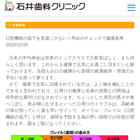
メ
ニ
ュ
ー
を
開
口腔機能の低下を見過ごさない！早めのチェックで健康長寿
く
2018/12/25
日本の平均寿命は世界のトップクラスで大変喜ばしく、また誇
らしく思います。これからも健康で元気にお過ごし頂きたいと願
っております。当院もお口の健康から皆様の健康維持・増進のお
手伝いを担って参ります。
さて、健康で元気に活躍されている方は、よく物を噛むことが
できると言われており、口周りの健康と全身の状態との関係は、
科学的な裏付けがなされています。ちょっとした滑舌の悪さや食
べこぼし、飲み物にむせるといった口周りのトラブルは、高齢者
の体が弱っていく最も早いサインで、オーラル・フレイル（口腔
機能の低下）と呼び、虚弱を予防する為の早い段階での対処が望
まれます。図をご覧になってください。