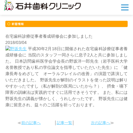
メ
ニ
ュ
ー
を
開
在宅歯科診療従事者養成研修会に参加しました
く
2018/03/04
平成30年2月18日に開催された在宅歯科診療従事者養
成研修会に 当院のスタッフ一同さらに息子2人と共に参加しまし
た。 日本訪問歯科医学会学会長の野坂洋一郎先生（岩手医科大学
名誉教授であり私の学位論文を指導していただいた先生）に 「健
康長寿をめざして オーラルフレイルの改善」の演題で講演して
いただきました。 野坂先生が解剖のイラストを使った説明は解り
やすかったですし（私が解剖の医局にいたから？）、 摂食・嚥下
障害の訓練法は実践的ですぐに活用できそうです。 また、私には
野坂先生の講義が懐かしく、うれしかったです。 野坂先生には健
康に留意され、益々のご活躍を祈っております。
≪
前の記事へ
│
記事一覧
│
次の記事へ
≫