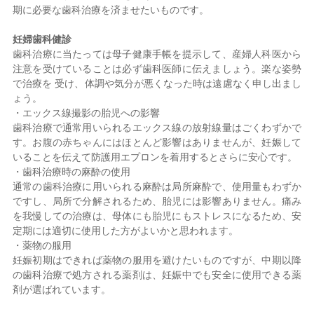
期に必要な歯科治療を済ませたいものです。
妊婦歯科健診
歯科治療に当たっては母子健康手帳を提示して、産婦人科医から
注意を受けていることは必ず歯科医師に伝えましょう。楽な姿勢
で治療を 受け、体調や気分が悪くなった時は遠慮なく申し出まし
ょう。
・エックス線撮影の胎児への影響
歯科治療で通常用いられるエックス線の放射線量はごくわずかで
す。お腹の赤ちゃんにはほとんど影響はありませんが、妊娠して
いることを伝えて防護用エプロンを着用するとさらに安心です。
・歯科治療時の麻酔の使用
通常の歯科治療に用いられる麻酔は局所麻酔で、使用量もわずか
ですし、局所で分解されるため、胎児には影響ありません。痛み
を我慢しての治療は、母体にも胎児にもストレスになるため、安
定期には適切に使用した方がよいかと思われます。
・薬物の服用
妊娠初期はできれば薬物の服用を避けたいものですが、中期以降
の歯科治療で処方される薬剤は、妊娠中でも安全に使用できる薬
剤が選ばれています。