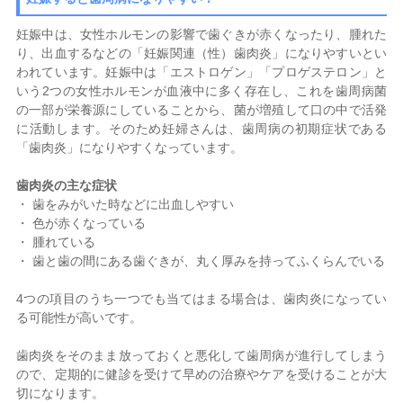
妊娠中は、女性ホルモンの影響で歯ぐきが赤くなったり、腫れた
り、出血するなどの「妊娠関連（性）歯肉炎」になりやすいとい
われています。妊娠中は「エストロゲン」「プロゲステロン」と
いう
2
つの女性ホルモンが血液中に多く存在し、これを歯周病菌
の一部が栄養源にしていることから、菌が増殖して口の中で活発
に活動します。そのため妊婦さんは、歯周病の初期症状である
「歯肉炎」になりやすくなっています。
歯肉炎の主な症状
・ 歯をみがいた時などに出血しやすい
・ 色が赤くなっている
・ 腫れている
・ 歯と歯の間にある歯ぐきが、丸く厚みを持ってふくらんでいる
4
つの項目のうち一つでも当てはまる場合は、歯肉炎になってい
る可能性が高いです。
歯肉炎をそのまま放っておくと悪化して歯周病が進行してしまう
ので、定期的に健診を受けて早めの治療やケアを受けることが大
切になります。