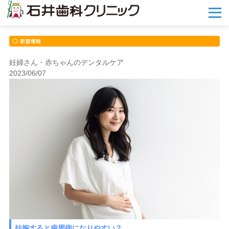
メ
ニ
ュ
ー
を
開
妊婦さん・赤ちゃんのデンタルケア
く
2023/06/07
妊娠すると歯周病になりやすい？