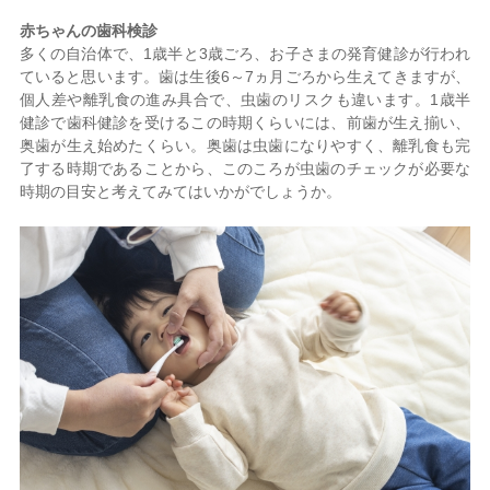
赤ちゃんの歯科検診
多くの自治体で、
1
歳半と
3
歳ごろ、お子さまの発育健診が行われ
ていると思います。歯は生後
6
～
7
ヵ月ごろから生えてきますが、
個人差や離乳食の進み具合で、虫歯のリスクも違います。
1
歳半
健診で歯科健診を受けるこの時期くらいには、前歯が生え揃い、
奥歯が生え始めたくらい。奥歯は虫歯になりやすく、離乳食も完
了する時期であることから、このころが虫歯のチェックが必要な
時期の目安と考えてみてはいかがでしょうか。