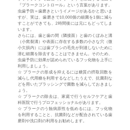
『プラークコントロール』という言葉があります。
虫歯予防＝歯磨きというイメージがあるかと思いま
すが、実は、歯磨きで10,000個の細菌を1個に減ら
すことができても、2時間後には元にもどってしま
います。
さらには、歯と歯の間（隣接面）と歯のくぼみと溝
（小窩裂溝）や表面に存在する多数の小さな穴（微
小欠損内）には歯ブラシの毛先が到達しないために
潜む細菌を除去することはできません。そのため、
虫歯予防に効果が認められているフッ化物を上手に
利用しましょう。
☆ プラークの形成を抑えるには糖質の摂取回数を
減らし代用糖を利用するなどしたうえで、抗菌剤な
どを用いたブラッシングで菌数を減らしておきまし
ょう。
☆ プラークの除去は、家庭で行うセルフケアと歯
科医院で行うプロフェッショナルがあります。
☆ プラークのう蝕病原性を低めるには、フッ化物
を利用することと、抗菌剤などが配合されている歯
磨剤や洗口剤の利用をお勧めします。