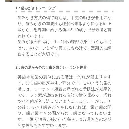
1：歯みがきトレーニング
歯みがき方法の習得時期は、手先の動きが器用にな
り、歯みがきの重要性も理解出来るようになる5～6
歳から、思春期の始まる前の8～9歳までが最適と言
われています。
歯みがきの習得は、1～2回の練習で身につくもので
はないので、少しずつ何回にもわけて、定期的に練
習することが大切です。
2：歯の溝からのむし歯を防ぐシーラント処置
奥歯や前歯の裏側にある溝は、汚れが溜まりやす
く、むし歯の出来やすい部分です。このような歯の
溝には、シーラント処置と呼ばれる予防法が効果的
です。フッ素が放出される樹脂で溝を埋めて、汚れ
やバイ菌が入り込まないようにします。しかし、そ
の後しっかり歯みがきをしなければ、歯と歯の間
や、歯と歯ぐきの間からむし歯になってしまいま
す。一通り治療が終わった後も、3カ月おきの定期
的な検診をおすすめします。