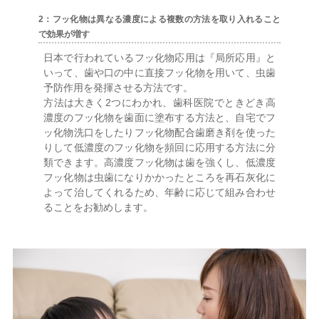
2：フッ化物は異なる濃度による複数の方法を取り入れること
で効果が増す
日本で行われているフッ化物応用は『局所応用』と
いって、歯や口の中に直接フッ化物を用いて、虫歯
予防作用を発揮させる方法です。
方法は大きく2つにわかれ、歯科医院でときどき高
濃度のフッ化物を歯面に塗布する方法と、自宅でフ
ッ化物洗口をしたりフッ化物配合歯磨き剤を使った
りして低濃度のフッ化物を頻回に応用する方法に分
類できます。高濃度フッ化物は歯を強くし、低濃度
フッ化物は虫歯になりかかったところを再石灰化に
よって治してくれるため、年齢に応じて組み合わせ
ることをお勧めします。