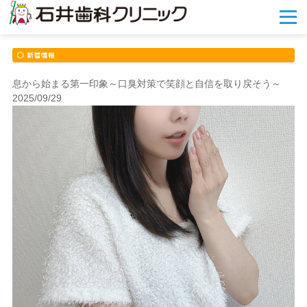
メ
ニ
ュ
ー
を
開
息から始まる第一印象～口臭対策で笑顔と自信を取り戻そう～
く
2025/09/29