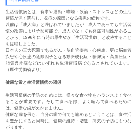
生活習慣病とは、食事や運動・喫煙・飲酒・ストレスなどの生活
習慣が深く関与し、発症の原因となる疾患の総称です。
以前は「成人病」と呼ばれていましたが、成人であっても生活習
慣の改善により予防可能で、成人でなくても発症可能性があるこ
とから、1996年に当時の厚生省が「生活習慣病」と改称すること
を提唱しました。
日本人の三大死因であるがん・脳血管疾患・心疾患、更に脳血管
疾患や心疾患の危険因子となる動脈硬化症・糖尿病・高血圧症・
脂質異常症などはいずれも生活習慣病であるとされています。
（厚生労働省より）
健康な歯と生活習慣病の関係
生活習慣病の予防のためには、様々な食べ物をバランスよく食べ
ることが重要です。そして食べる際、よく噛んで食べるために
は、健康な歯が欠かせません。
健康な歯を保ち、自分の歯で何でも噛めるということは、食生活
を豊かにすると同時に、健康の維持・増進、病気の予防にもつな
がります。