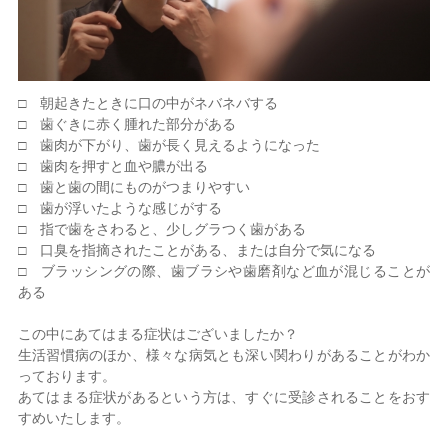
□ 朝起きたときに口の中がネバネバする
□ 歯ぐきに赤く腫れた部分がある
□ 歯肉が下がり、歯が長く見えるようになった
□ 歯肉を押すと血や膿が出る
□ 歯と歯の間にものがつまりやすい
□ 歯が浮いたような感じがする
□ 指で歯をさわると、少しグラつく歯がある
□ 口臭を指摘されたことがある、または自分で気になる
□ ブラッシングの際、歯ブラシや歯磨剤など血が混じることが
ある
この中にあてはまる症状はございましたか？
生活習慣病のほか、様々な病気とも深い関わりがあることがわか
っております。
あてはまる症状があるという方は、すぐに受診されることをおす
すめいたします。