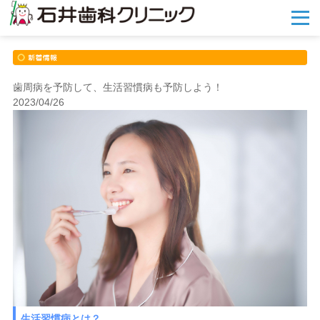
メ
ニ
ュ
ー
を
開
歯周病を予防して、生活習慣病も予防しよう！
く
2023/04/26
生活習慣病とは？