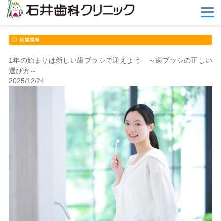
メ
ニ
ュ
ー
を
開
1年の始まりは新しい歯ブラシで迎えよう ～歯ブラシの正しい
く
選び方～
2025/12/24