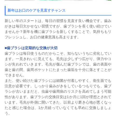
新年はお口のケアを見直すチャンス
新しい年のスタートは、毎日の習慣を見直す良い機会です。歯み
がきは毎日欠かせない習慣ですが、歯ブラシを長く使い続けてい
ませんか？新年を機に歯ブラシを新しくすることで、気持ちもリ
フレッシュし、お口の健康意識も高まります。
■
歯ブラシは定期的な交換が大切
歯ブラシは毎日使うものだからこそ、知らないうちに劣化してい
ます。一見きれいに見えても、毛先は少しずつ広がり、弾力やコ
シが失われていきます。毛先が傷んだ歯ブラシでは、歯の表面や
歯と歯の間、歯周ポケットにたまった歯垢を十分に落とすことが
できません。
また、使い続けた歯ブラシには細菌が付着しやすく、衛生面でも
注意が必要です。しっかり歯みがきをしているつもりでも、歯ブ
ラシが古いままだと、虫歯や歯周病のリスクを高めてしまう可能
性があります。歯ブラシの交換目安は1か月に1回が理想とされて
います。毛先が外側に開いてきた、以前より磨き心地が悪くなっ
たと感じた場合は、1か月経っていなくても早めに交換しましょ
う。