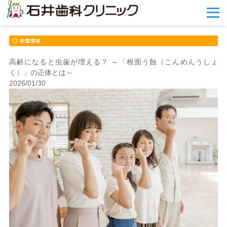
メ
ニ
ュ
ー
を
開
高齢になると虫歯が増える？ ～「根面う蝕（こんめんうしょ
く
く）」の正体とは～
2026/01/30