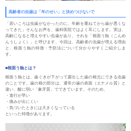
高齢者の虫歯は「年のせい」と決めつけないで
「若いころは虫歯がなかったのに、年齢を重ねてから歯が悪くな
ってきた」そんなお声を、歯科医院ではよく耳にします。実は、
高齢になると増えやすい虫歯があり、それを「根面う蝕（こんめ
んうしょく）」と呼びます。今回は、高齢者の虫歯が増える理由
と、根面う蝕の特徴・予防法について分かりやすくご紹介しま
す。
■
根面う蝕とは？
根面う蝕とは、歯ぐきが下がって露出した歯の根元にできる虫歯
のことです。歯の根の部分は、通常の歯の表面（エナメル質）と
違い、酸に弱い「象牙質」でできています。そのため、
・進行が早い
・痛みが出にくい
・気づいたときには大きくなっている
といった特徴があります。