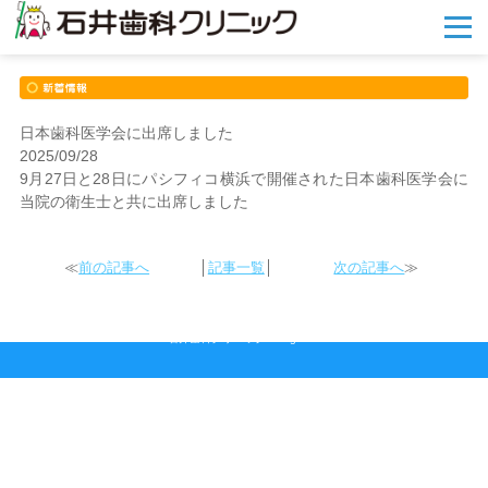
メ
ニ
ュ
ー
を
開
日本歯科医学会に出席しました
く
2025/09/28
9月27日と28日にパシフィコ横浜で開催された日本歯科医学会に
当院の衛生士と共に出席しました
≪
前の記事へ
│
記事一覧
│
次の記事へ
≫
2026 © 石井歯科クリニック All rights reserved.