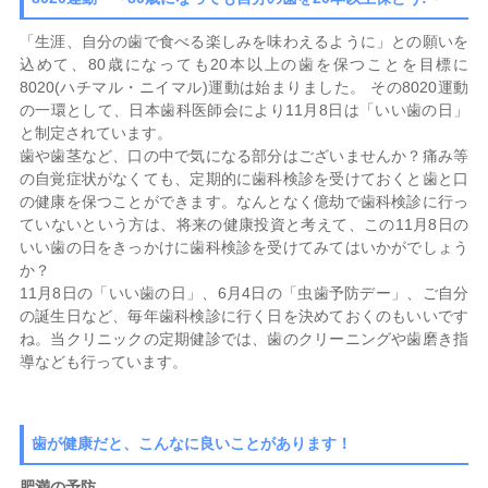
「生涯、自分の歯で食べる楽しみを味わえるように」との願いを
込めて、80歳になっても20本以上の歯を保つことを目標に
8020(ハチマル・ニイマル)運動は始まりました。 その8020運動
の一環として、日本歯科医師会により11月8日は「いい歯の日」
と制定されています。
歯や歯茎など、口の中で気になる部分はございませんか？痛み等
の自覚症状がなくても、定期的に歯科検診を受けておくと歯と口
の健康を保つことができます。なんとなく億劫で歯科検診に行っ
ていないという方は、将来の健康投資と考えて、この11月8日の
いい歯の日をきっかけに歯科検診を受けてみてはいかがでしょう
か？
11月8日の「いい歯の日」、6月4日の「虫歯予防デー」、ご自分
の誕生日など、毎年歯科検診に行く日を決めておくのもいいです
ね。当クリニックの定期健診では、歯のクリーニングや歯磨き指
導なども行っています。
歯が健康だと、こんなに良いことがあります！
肥満の予防