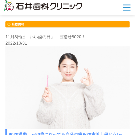
メ
ニ
ュ
ー
を
開
11月8日は「いい歯の日」！目指せ8020！
く
2022/10/31
8020運動 ～80歳になっても自分の歯を20本以上保とう!～