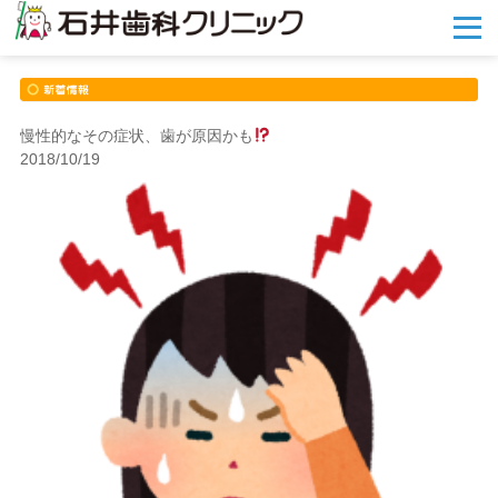
メ
ニ
ュ
ー
を
開
慢性的なその症状、歯が原因かも
く
2018/10/19