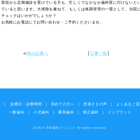
普段から定期健診を受けている方も、忙しくてなかなか歯科医に行けないと
ていると思います。大掃除を兼ねて、もしくは体調管理の一環として、当院
チェックはいかがでしょうか？
お気軽にお電話にてお問い合わせ・ご予約くださいませ。
≪
前の記事へ
│
記事一覧
│
備
|
診療日・診療時間
|
初めての方へ
|
患者さまの声
|
よくあるご質
一般歯科
|
小児歯科
|
審美歯科
|
矯正歯科
|
インプラント
2026 © 石井歯科クリニック All rights reserved.