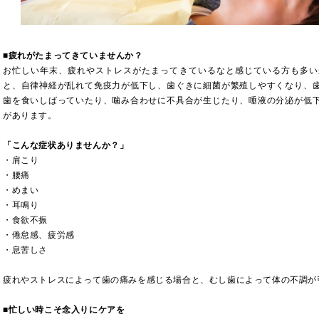
■
疲れがたまってきていませんか？
お忙しい年末、疲れやストレスがたまってきているなと感じている方も多い
と、自律神経が乱れて免疫力が低下し、歯ぐきに細菌が繁殖しやすくなり、
歯を食いしばっていたり、噛み合わせに不具合が生じたり、唾液の分泌が低
があります。
「こんな症状ありませんか？」
・肩こり
・腰痛
・めまい
・耳鳴り
・食欲不振
・倦怠感、疲労感
・息苦しさ
疲れやストレスによって歯の痛みを感じる場合と、むし歯によって体の不調が
■
忙しい時こそ念入りにケアを