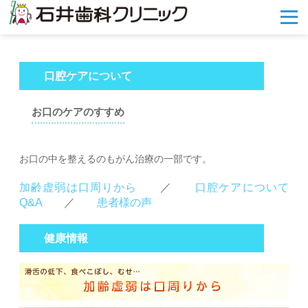
メ
ニ
ュ
ー
を
口腔ケアについて
開
く
お口のケアのすすめ
お口の中を整えるのもがん治療の一部です。
加齢虚弱は口周りから
／
口腔ケアについて
Q&A
／
患者様の声
健康情報