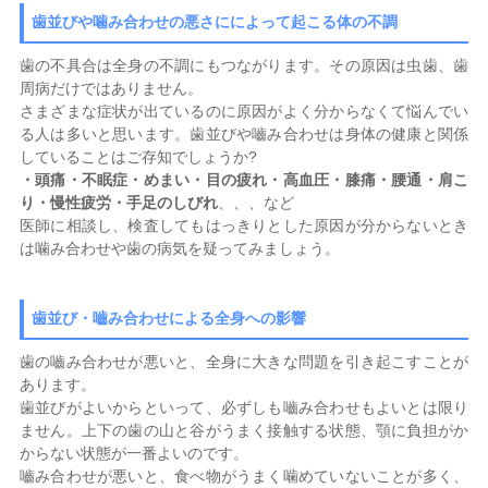
歯並びや噛み合わせの悪さにによって起こる体の不調
歯の不具合は全身の不調にもつながります。その原因は虫歯、歯
周病だけではありません。
さまざまな症状が出ているのに原因がよく分からなくて悩んでい
る人は多いと思います。歯並びや嚙み合わせは身体の健康と関係
していることはご存知でしょうか?
・頭痛・不眠症・めまい・目の疲れ・高血圧・膝痛・腰通・肩こ
り・慢性疲労・手足のしびれ
、、、など
医師に相談し、検査してもはっきりとした原因が分からないとき
は噛み合わせや歯の病気を疑ってみましょう。
歯並び・嚙み合わせによる全身への影響
歯の嚙み合わせが悪いと、全身に大きな問題を引き起こすことが
あります。
歯並びがよいからといって、必ずしも嚙み合わせもよいとは限り
ません。上下の歯の山と谷がうまく接触する状態、顎に負担がか
からない状態が一番よいのです。
嚙み合わせが悪いと、食べ物がうまく噛めていないことが多く、