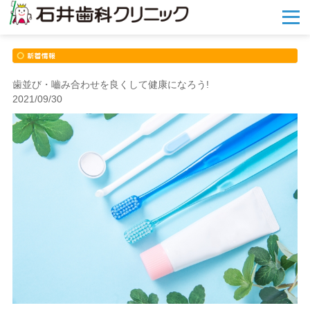
メ
ニ
ュ
ー
を
開
歯並び・嚙み合わせを良くして健康になろう!
く
2021/09/30