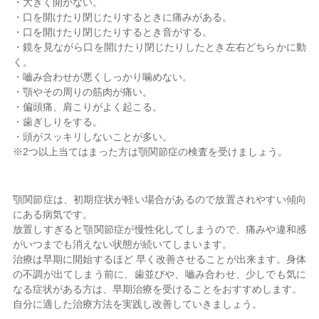
・大きく開かない。
・口を開けたり閉じたりするときに痛みがある。
・口を開けたり閉じたりするとき音がする。
・鏡を見ながら口を開けたり閉じたりしたとき左右どちらかに動
く。
・嚙み合わせが悪くしっかり噛めない。
・顎やその周りの筋肉が痛い。
・偏頭痛、肩こりがよく起こる。
・歯ぎしりをする。
・頭がスッキリしないことが多い。
※2つ以上当てはまった方は顎関節症の検査を受けましょう。
顎関節症は、初期症状が軽い場合があるので放置されやすい傾向
にある病気です。
放置しすぎると顎関節症が慢性化してしまうので、痛みや違和感
がいつまでも消えない状態が続いてしまいます。
治療は早期に開始するほど 早く改善させることが出来ます。身体
の不調が出てしまう前に、歯並びや、嚙み合わせ、少しでも気に
なる症状がある方は、早期治療を受けることをおすすめします。
自分に適した治療方法を実践し改善していきましょう。